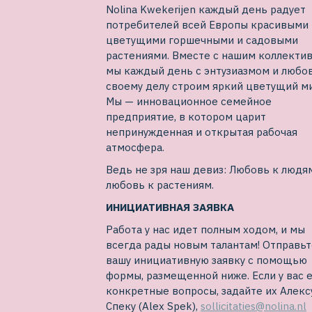
Nolina Kwekerijen каждый день радует
потребителей всей Европы красивыми
цветущими горшечными и садовыми
растениями. Вместе с нашим коллекти
мы каждый день с энтузиазмом и любо
своему делу строим яркий цветущий ми
Мы — инновационное семейное
предприятие, в котором царит
непринужденная и открытая рабочая
атмосфера.
Ведь не зря наш девиз: Любовь к людям
любовь к растениям.
ИНИЦИАТИВНАЯ ЗАЯВКА
Работа у нас идет полным ходом, и мы
всегда рады новым талантам! Отправьт
вашу инициативную заявку с помощью
формы, размещенной ниже. Если у вас 
конкретные вопросы, задайте их Алекс
Спеку (Alex Spek),
sollicitaties@nolina.nl