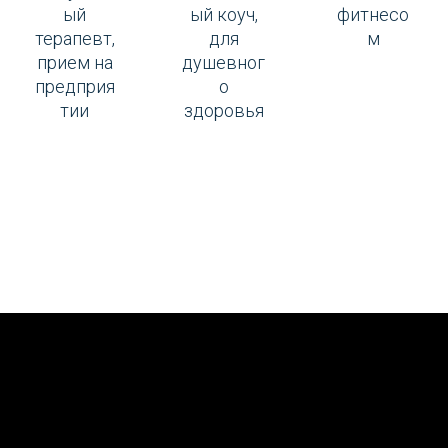
ый
фитнесо
ый коуч,
терапевт,
м
для
прием на
душевног
предприя
о
тии
здоровья