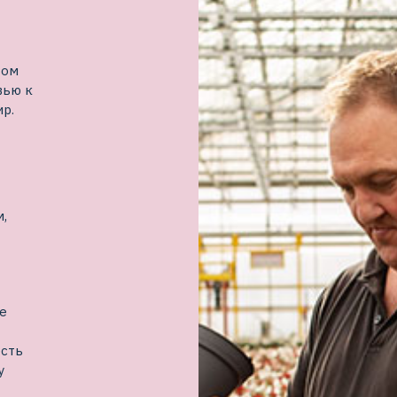
вом
вью к
р.
,
е
есть
у