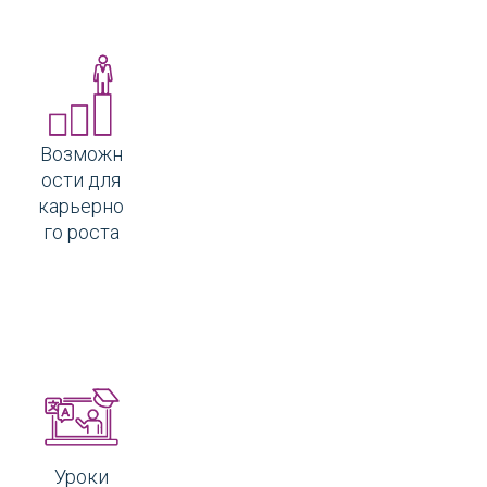
Возможн
ости для
карьерно
го роста
Уроки