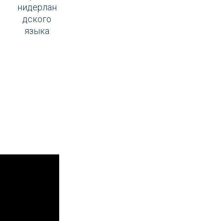
нидерлан
дского
языка