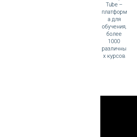
Tube –
платформ
а для
обучения,
более
1000
различны
х курсов