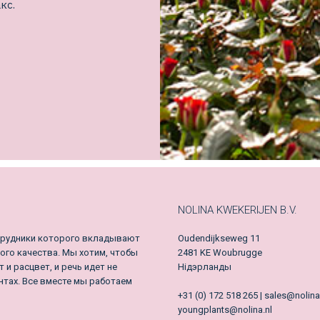
кс.
NOLINA KWEKERIJEN B.V.
сотрудники которого вкладывают
Oudendijkseweg 11
ого качества. Мы хотим, чтобы
2481 KE Woubrugge
и расцвет, и речь идет не
Нідэрланды
ентах. Все вместе мы работаем
+31 (0) 172 518 265 | sales@nolina
youngplants@nolina.nl