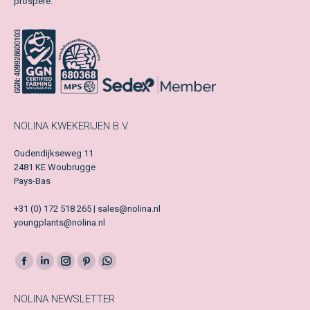
prospère.
NOLINA KWEKERIJEN B.V.
Oudendijkseweg 11
2481 KE Woubrugge
Pays-Bas
+31 (0) 172 518 265 | sales@nolina.nl
youngplants@nolina.nl
Facebook
LinkedIn
Instagram
Pinterest
Whatsapp
page
page
page
page
page
NOLINA NEWSLETTER
opens
opens
opens
opens
opens