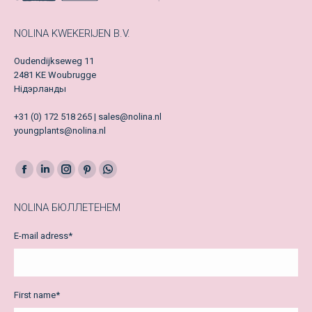
NOLINA KWEKERIJEN B.V.
Oudendijkseweg 11
2481 KE Woubrugge
Нідэрланды
+31 (0) 172 518 265 | sales@nolina.nl
youngplants@nolina.nl
Facebook
LinkedIn
Instagram
Pinterest
Whatsapp
page
page
page
page
page
NOLINA БЮЛЛЕТЕНЕМ
opens
opens
opens
opens
opens
in
in
in
in
in
E-mail adress
*
new
new
new
new
new
window
window
window
window
window
First name
*