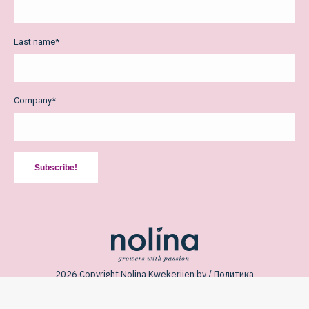
Last name
*
Company
*
Subscribe!
2026 Copyright Nolina Kwekerijen bv /
Политика
конфиденциальности
/
Общие условия продажи и поставки
/
Design:
The Creative Mill