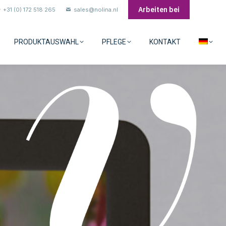
Arbeiten bei
+31 (0) 172 518 265
sales@nolina.nl
PRODUKTAUSWAHL
PFLEGE
KONTAKT