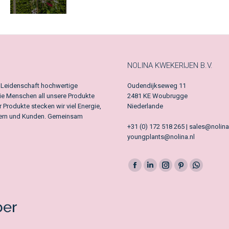
NOLINA KWEKERIJEN B.V.
t Leidenschaft hochwertige
Oudendijkseweg 11
die Menschen all unsere Produkte
2481 KE Woubrugge
Produkte stecken wir viel Energie,
Niederlande
tnern und Kunden. Gemeinsam
+31 (0) 172 518 265 | sales@nolina
youngplants@nolina.nl
Facebook
LinkedIn
Instagram
Pinterest
Whatsapp
page
page
page
page
page
opens
opens
opens
opens
opens
in
in
in
in
in
new
new
new
new
new