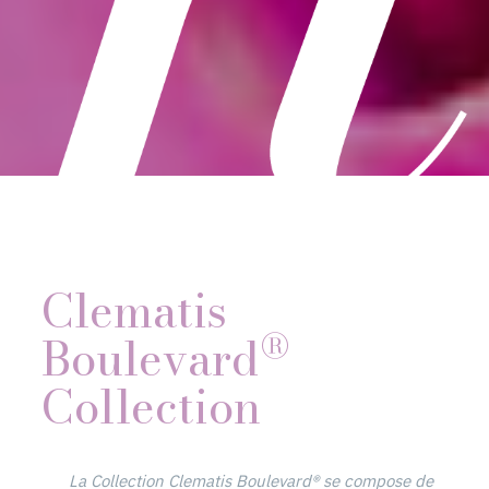
Clematis
®
Boulevard
Collection
La Collection Clematis Boulevard® se compose de