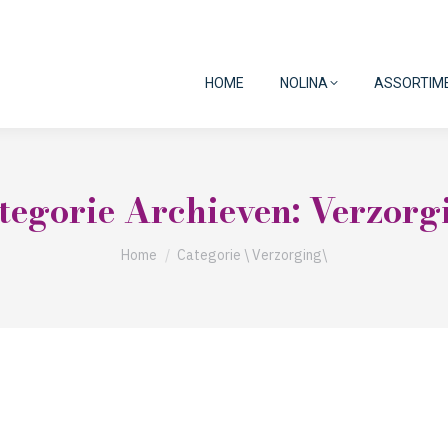
HOME
NOLINA
ASSORTIM
tegorie Archieven:
Verzorg
Je bent hier:
Home
Categorie \ Verzorging\